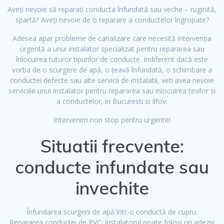
Aveți nevoie să reparați conducta înfundată sau veche – ruginită,
spartă? Aveți nevoie de o reparare a conductelor îngropate?
Adesea apar probleme de canalizare care necesită intervenția
urgentă a unui instalator specializat pentru repararea sau
înlocuirea tuturor tipurilor de conducte. Indiferent dacă este
vorba de o scurgere de apă, o țeavă înfundată, o schimbare a
conductei defecte sau alte servicii de instalatii, veti avea nevoie
serviciile unui instalator pentru repararea sau inlocuirea tevilor si
a conductelor, in Bucuresti si Ilfov.
Intervenim non stop pentru urgente!
Situatii frecvente:
conducte infundate sau
invechite
Înfundarea scurgerii de apă într-o conductă de cupru.
Repararea conductei de PVC: instalatorul poate folosi un adeziv