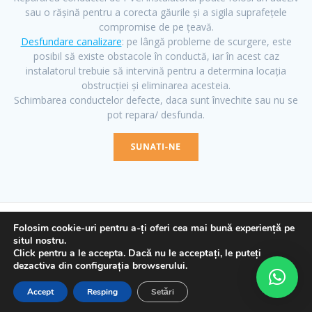
sau o rășină pentru a corecta găurile și a sigila suprafețele
compromise de pe țeavă.
Desfundare canalizare
: pe lângă probleme de scurgere, este
posibil să existe obstacole în conductă, iar în acest caz
instalatorul trebuie să intervină pentru a determina locația
obstrucției și eliminarea acesteia.
Schimbarea conductelor defecte, daca sunt învechite sau nu se
pot repara/ desfunda.
Folosim cookie-uri pentru a-ți oferi cea mai bună experiență pe
situl nostru.
© 2026 Desfundare canalizare. Construit folosind WordPress și
Click pentru a le accepta. Dacă nu le acceptați, le puteți
dezactiva din configurația browserului.
tema Mesmerize
Accept
Resping
Setări